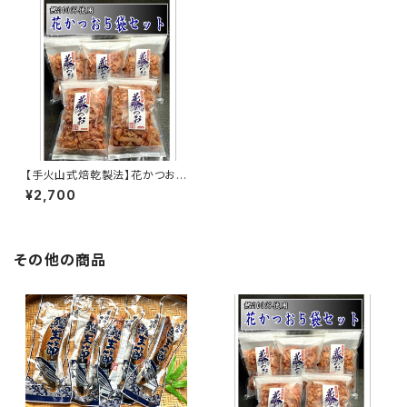
【手火山式焙乾製法】花かつお
５袋セット
¥2,700
その他の商品