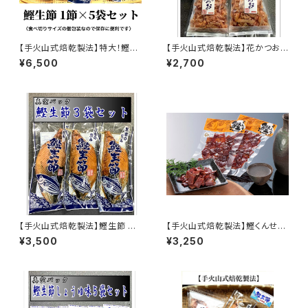
【手火山式焙乾製法】特大！鰹生
【手火山式焙乾製法】花かつお
節 1節×5袋セット
５袋セット
¥6,500
¥2,700
【手火山式焙乾製法】鰹生節 ３
【手火山式焙乾製法】鰹くんせい
袋セット
５袋セット
¥3,500
¥3,250