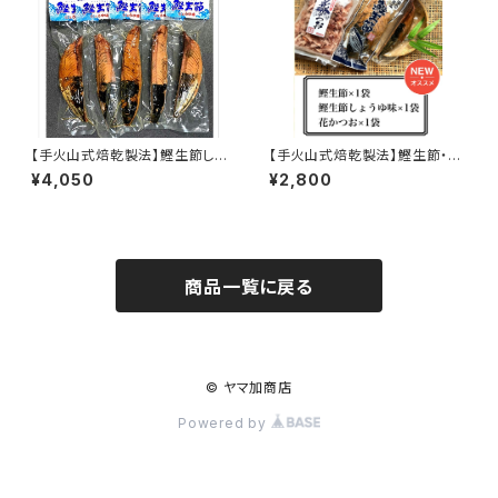
【手火山式焙乾製法】鰹生節しょ
【手火山式焙乾製法】鰹生節・鰹
うゆ味 5袋セット
生節しょうゆ味・花かつおセット
¥4,050
¥2,800
商品一覧に戻る
© ヤマ加商店
Powered by