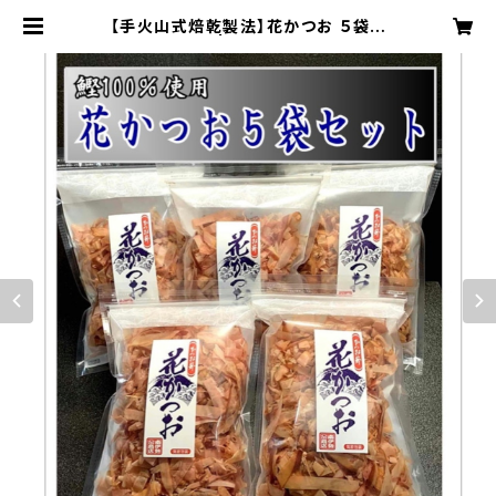
【手火山式焙乾製法】花かつお ５袋セ
ット | ヤマ加商店